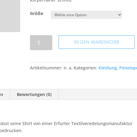
Größe
Penelope
IN DEN WARENKORB
Shirt
-
Herren,
rot
Artikelnummer:
n. a.
Kategorien:
Kleidung
,
Penelop
Menge
on
Bewertungen (0)
lässt seine Shirt von einer Erfurter Textilveredelungsmanufaktur
dbedrucken.