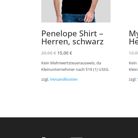
Penelope Shirt –
My
Herren, schwarz
He
20,00
€
15,00
€
12,
Kein Mehrwertsteuerausweis, da
Kein
Kleinunternehmer nach §19 (1) UStG.
Klei
zzgl.
Versandkosten
zzgl.