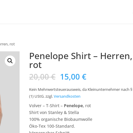
rren, rot
Penelope Shirt – Herren,
rot
20,00
€
15,00
€
Kein Mehrwertsteuerausweis, da Kleinunternehmer nach §
(1) UStG.
zzgl.
Versandkosten
Volver – T-Shirt –
Penelope,
rot
Shirt von Stanley & Stella
100% organische Biobaumwolle
Öko-Tex 100-Standard.
körpernaher Schnitt