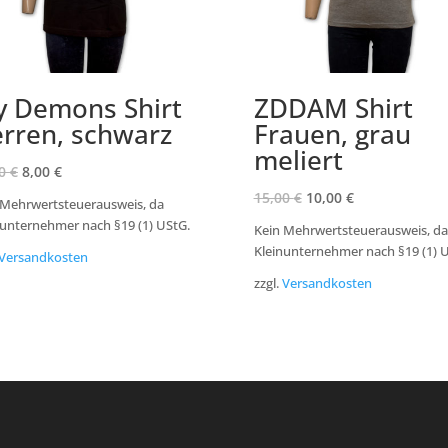
 Demons Shirt
ZDDAM Shirt
rren, schwarz
Frauen, grau
meliert
00
€
8,00
€
15,00
€
10,00
€
 Mehrwertsteuerausweis, da
nunternehmer nach §19 (1) UStG.
Kein Mehrwertsteuerausweis, da
Kleinunternehmer nach §19 (1) 
Versandkosten
zzgl.
Versandkosten